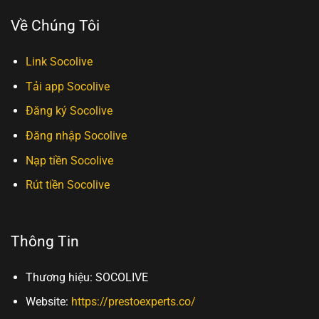
Về Chúng Tôi
Link Socolive
Tải app Socolive
Đăng ký Socolive
Đăng nhập Socolive
Nạp tiền Socolive
Rút tiền Socolive
Thông Tin
Thương hiệu: SOCOLIVE
Website:
https://prestoexperts.co/