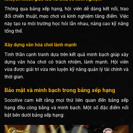
Thông qua bảng xếp hạng, hội viên dễ dàng kết nối, trao
đổi chiến thuật, mẹo chơi và kinh nghiệm tăng điểm. Việc
này tạo ra môi trường học hỏi lẫn nhau, nâng cao kỹ năng
tổng thể.
Xây dựng văn hóa chơi lành mạnh
Tinh thần cạnh tranh dựa trên kết quả minh bạch giúp xây
dựng văn hóa chơi có trách nhiệm, lành mạnh. Hội viên
vừa được giải trí vừa rèn luyện kỹ năng quản lý tài chính và
thời gian.
Bảo mật và minh bạch trong bảng xếp hạng
Socolive cam kết rằng mọi thứ liên quan đến bảng xếp
hạng đều công bằng và minh bạch. Một số đặc điểm nổi
bật bên dưới bảng xếp hạng: