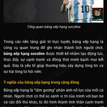
Tổng quan bảng xếp hạng socolive
Trong các nền tảng giải trí trực tuyến, bảng xếp hạng là
công cụ quan trọng để ghi nhận thành tích người chơi.
bảng xếp hạng socolive
được thiết kế nhằm tạo động lực,
thúc đẩy sự cạnh tranh và đồng thời minh bạch mọi kết
quả. Đây là yếu tố giúp thương hiệu xây dựng lòng tin và
sự hài lòng từ hội viên.
Ý nghĩa của bảng xếp hạng trong cộng đồng
Bảng xếp hạng là “tấm gương” phản ánh nỗ lực của mỗi cá
nhân. Người chơi có thể so sánh vị trí của mình với bạn bè
và các đối thủ khác, từ đó hình thành tinh thần cạnh tranh