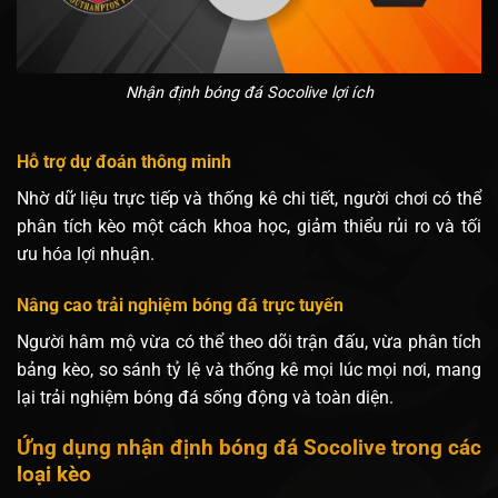
Nhận định bóng đá Socolive lợi ích
Hỗ trợ dự đoán thông minh
Nhờ dữ liệu trực tiếp và thống kê chi tiết, người chơi có thể
phân tích kèo một cách khoa học, giảm thiểu rủi ro và tối
ưu hóa lợi nhuận.
Nâng cao trải nghiệm bóng đá trực tuyến
Người hâm mộ vừa có thể theo dõi trận đấu, vừa phân tích
bảng kèo, so sánh tỷ lệ và thống kê mọi lúc mọi nơi, mang
lại trải nghiệm bóng đá sống động và toàn diện.
Ứng dụng nhận định bóng đá Socolive trong các
loại kèo