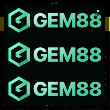
Chuyển
đến
×
nội
dung
SOI KÈO
XEM BÓNG
Trang Chủ
»
Nhận định bóng đá Socolive
Nhận định bóng đá Socolive – Phân tích và
dự đoán chính xác
Nhận định bóng đá Socolive
là công cụ quan trọng giúp
người hâm mộ và người chơi dự đoán thể thao trực tuyến
nắm bắt chính xác diễn biến trận đấu. Với dữ liệu cập nhật
liên tục, bảng kèo minh bạch và thống kê chi tiết, người
dùng có thể đưa ra dự đoán thông minh, tối ưu cơ hội
thắng và nâng cao trải nghiệm bóng đá trực tuyến.