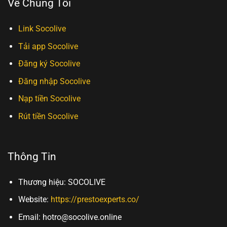
Về Chúng Tôi
Link Socolive
Tải app Socolive
Đăng ký Socolive
Đăng nhập Socolive
Nạp tiền Socolive
Rút tiền Socolive
Thông Tin
Thương hiệu: SOCOLIVE
Website:
https://prestoexperts.co/
Email:
hotro@socolive.online