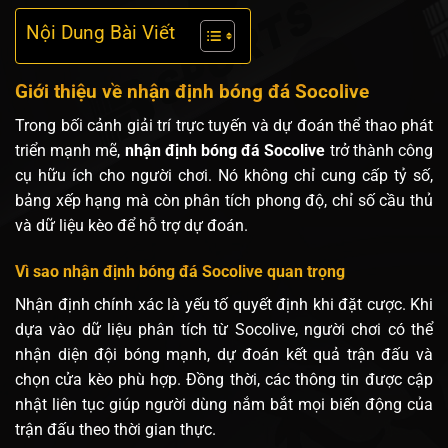
Nội Dung Bài Viết
Giới thiệu về nhận định bóng đá
Socolive
Trong bối cảnh giải trí trực tuyến và dự đoán thể thao phát
triển mạnh mẽ,
nhận định bóng đá Socolive
trở thành công
cụ hữu ích cho người chơi. Nó không chỉ cung cấp tỷ số,
bảng xếp hạng mà còn phân tích phong độ, chỉ số cầu thủ
và dữ liệu kèo để hỗ trợ dự đoán.
Vì sao nhận định bóng đá Socolive quan trọng
Nhận định chính xác là yếu tố quyết định khi đặt cược. Khi
dựa vào dữ liệu phân tích từ Socolive, người chơi có thể
nhận diện đội bóng mạnh, dự đoán kết quả trận đấu và
chọn cửa kèo phù hợp. Đồng thời, các thông tin được cập
nhật liên tục giúp người dùng nắm bắt mọi biến động của
trận đấu theo thời gian thực.