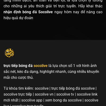
tảng minh bạch, an toàn và tiện lợi, là lựa chọn lý tưởng
cho những ai yêu thích giải trí trực tuyến. Hãy khai thác
nhận định bóng đá Socolive
ngay hôm nay để nâng cao
hiệu quả dự đoán
trực tiếp bóng đá
socolive
là lựa chọn số 1 với hình ảnh
sắc nét, kèo đa dạng, highlight nhanh, cùng nhiều khuyến
mãi cho cược thủ.
Từ khóa tìm kiếm: socolive | trực tiếp bóng đá socolive |
socolive trực tiếp | socolive vn | socolive tv | socolive link
mới nhất | socolive app | xem bong da socolive | socolive