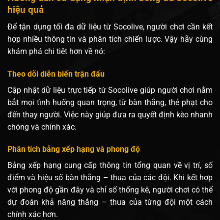
hiệu quả
Để tận dụng tối đa dữ liệu từ Socolive, người chơi cần kết
hợp nhiều thông tin và phân tích chiến lược. Vậy hãy cùng
khám phá chi tiêt hơn về nó:
Theo dõi diễn biến trận đấu
Cập nhật dữ liệu trực tiếp từ Socolive giúp người chơi nắm
bắt mọi tình huống quan trọng, từ bàn thắng, thẻ phạt cho
đến thay người. Việc này giúp đưa ra quyết định kèo nhanh
chóng và chính xác.
Phân tích bảng xếp hạng và phong độ
Bảng xếp hạng cung cấp thông tin tổng quan về vị trí, số
điểm và hiệu số bàn thắng – thua của các đội. Khi kết hợp
với phong độ gần đây và chỉ số thống kê, người chơi có thể
dự đoán khả năng thắng – thua của từng đội một cách
chính xác hơn.