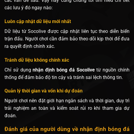
các vấn đề sau. Vậy hãy cùng chúng tôi tìm hiểu chi tiết
các lưu ý đó ngay nào:
Luôn cập nhật dữ liệu mới nhất
Dữ liệu từ Socolive được cập nhật liên tục theo diễn biến
trận đấu. Người chơi cần đảm bảo theo dõi kịp thời để đưa
ra quyết định chính xác.
Tránh dữ liệu không chính xác
Chỉ sử dụng
nhận định bóng đá Socolive
từ nguồn chính
thống để đảm bảo độ tin cậy và tránh sai lệch thông tin.
Quản lý thời gian và vốn khi dự đoán
Người chơi nên đặt giới hạn ngân sách và thời gian, duy trì
trải nghiệm an toàn và kiểm soát rủi ro khi tham gia dự
đoán.
Đánh giá của người dùng về nhận định bóng đá