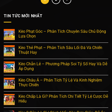
TIN TỨC MỚI NHẤT
Kèo Phạt Góc – Phân Tích Chuyên Sâu Chủ Động
Lựa Chọn
Kèo Thẻ Phạt – Phân Tích Sâu Lối Đá Và Chiến
Thuật Hay
Kèo Chẵn Lẻ – Phương Pháp Soi Tỷ Số Hay Và Dễ
Áp Dụng
Kèo Châu Á – Phân Tích Tỷ Lệ Và Kinh Nghiệm
Thực Chiến
Kèo Chấp Là Gì? Phân Tích Chi Tiết Tỷ Lệ Cược Dễ
Hiểu