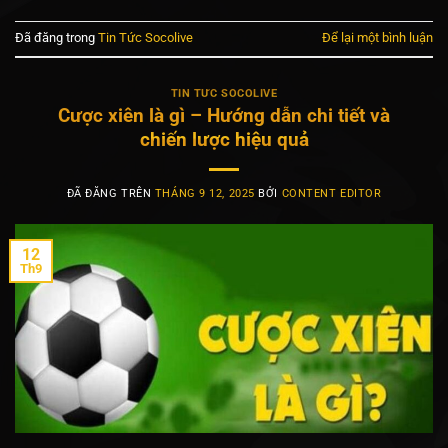
Đã đăng trong
Tin Tức Socolive
Để lại một bình luận
TIN TỨC SOCOLIVE
Cược xiên là gì – Hướng dẫn chi tiết và
chiến lược hiệu quả
ĐÃ ĐĂNG TRÊN
THÁNG 9 12, 2025
BỞI
CONTENT EDITOR
12
Th9