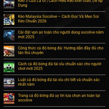
Kèo 3 Cửa Là Gì | Cách Hiểu Kèo Đơn Giản, Dễ Áp
Dụng
Kèo Malaysia Socolive – Cách Đọc Và Mẹo Soi
Kèo Chuẩn 2026
Cài đặt vpn an toàn cho người dùng socolive năm
mới 2025
Công thức cá độ bóng đá: Hướng dẫn đầy đủ cho
tân thủ chuyên
Cách cá độ bóng đá tài xỉu chuẩn xác cho người
chơi mới 2025
Luật cá độ bóng đá tài xỉu chi tiết và chuẩn xác
nhất năm
Trang cá độ bóng đá uy tín lựa chọn an toàn tại
socolive