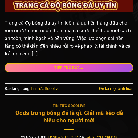
Trang cá độ bóng đá uy tín luôn là ưu tiên hàng đầu cho
mọi người chơi muốn tham gia cá cược thể thao một cách
an toàn, minh bạch và bền vững. Việc lựa chọn sai nền
tảng có thể dẫn đến nhiều rủi ro về pháp lý, tài chính và cả
trải nghiệm. […]
→
TIẾP TỤC ĐỌC
Đã đăng trong
Tin Tức Socolive
Để lại một bình luận
TIN TỨC SOCOLIVE
Odds trong bóng đá là gì: Giải mã kèo dễ
hiểu cho người mới
ĐÃ ĐĂNG TRÊN
THÁNG 9 12, 2025
BỞI
CONTENT EDITOR