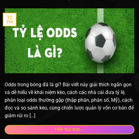
12
Th9
Odds trong bóng đá là gì? Bài viết này giải thích ngắn gọn
và dễ hiểu về khái niệm kèo, cách các nhà cái đưa tỷ lệ,
phân loại odds thường gặp (thập phân, phân số, Mỹ), cách
đọc và so sánh kèo, cùng chiến lược quản lý vốn cơ bản để
giảm rủi ro […]
→
TIẾP TỤC ĐỌC