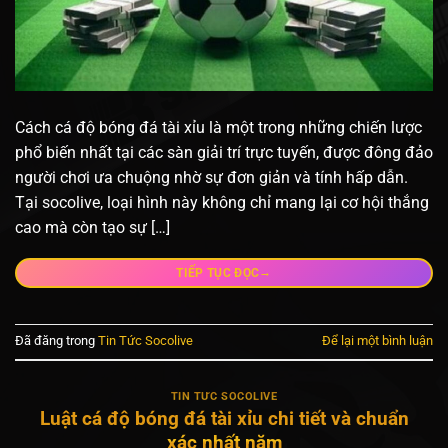
Cách cá độ bóng đá tài xỉu là một trong những chiến lược
phổ biến nhất tại các sàn giải trí trực tuyến, được đông đảo
người chơi ưa chuộng nhờ sự đơn giản và tính hấp dẫn.
Tại socolive, loại hình này không chỉ mang lại cơ hội thắng
cao mà còn tạo sự […]
→
TIẾP TỤC ĐỌC
Đã đăng trong
Tin Tức Socolive
Để lại một bình luận
TIN TỨC SOCOLIVE
Luật cá độ bóng đá tài xỉu chi tiết và chuẩn
xác nhất năm